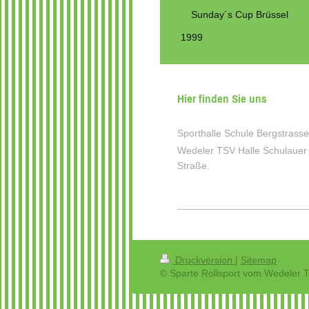
Sunday´s Cup Brüssel
1999
Hier finden Sie uns
Sporthalle Schule Bergstrasse
Wedeler TSV Halle Schulauer
Straße.
Druckversion
|
Sitemap
© Sparte Rollsport vom Wedeler T