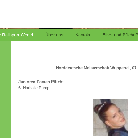
Rollsport
 Rollsport Wedel
Über uns
Kontakt
Elbe- und Pflicht 
Norddeutsche Meisterschaft Wuppertal, 07. 
Junioren Damen Pflicht
6. Nathalie Pump