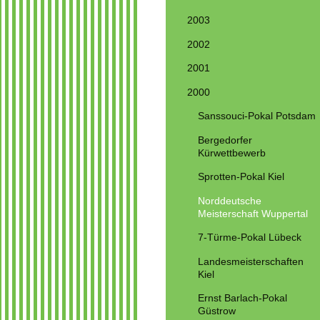
2003
2002
2001
2000
Sanssouci-Pokal Potsdam
Bergedorfer
Kürwettbewerb
Sprotten-Pokal Kiel
Norddeutsche
Meisterschaft Wuppertal
7-Türme-Pokal Lübeck
Landesmeisterschaften
Kiel
Ernst Barlach-Pokal
Güstrow