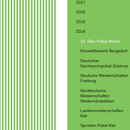
2017
2016
2015
2014
13. Elbe-Pokal Wedel
Kürwettbewerb Bergedorf
Deutscher
Nachwuchspokal Güstrow
Deutsche Meisterschaften
Freiburg
Norddeutsche
Meisterschaften
Niederndodeleben
Landesmeisterschaften
Kiel
Sprotten-Pokal Kiel