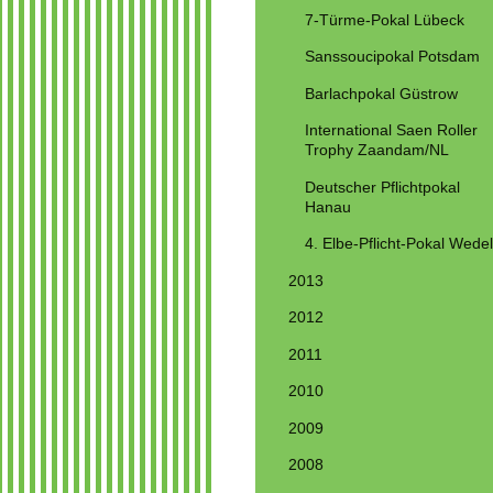
7-Türme-Pokal Lübeck
Sanssoucipokal Potsdam
Barlachpokal Güstrow
International Saen Roller
Trophy Zaandam/NL
Deutscher Pflichtpokal
Hanau
4. Elbe-Pflicht-Pokal Wedel
2013
2012
2011
2010
2009
2008