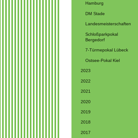
Hamburg
DM Stade
Landesmeisterschaften
Schloßparkpokal
Bergedorf
7-Türmepokal Lübeck
Ostsee-Pokal Kiel
2023
2022
2021
2020
2019
2018
2017