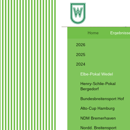
Home
Ergebnisse
2026
2025
2024
Elbe-Pokal Wedel
Henry-Schlie-Pokal
Bergedorf
Bundesbreitensport Hof
Alto-Cup Hamburg
NDM Bremerhaven
Nordd. Breitensport