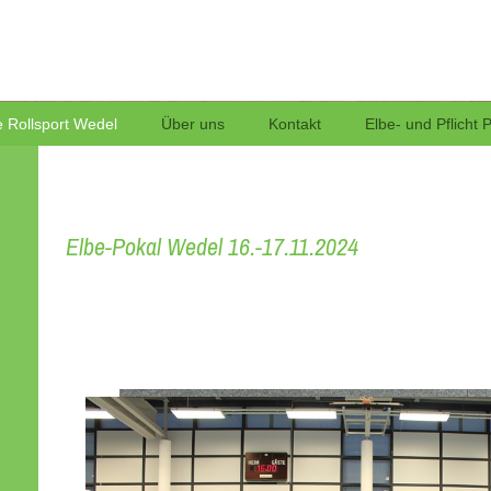
Rollsport
 Rollsport Wedel
Über uns
Kontakt
Elbe- und Pflicht 
Elbe-Pokal Wedel 16.-17.11.2024