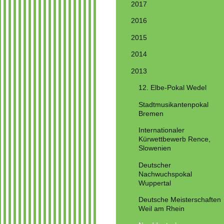
2017
2016
2015
2014
2013
12. Elbe-Pokal Wedel
Stadtmusikantenpokal
Bremen
Internationaler
Kürwettbewerb Rence,
Slowenien
Deutscher
Nachwuchspokal
Wuppertal
Deutsche Meisterschaften
Weil am Rhein