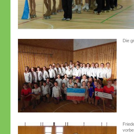
Die g
Fried
vorbei