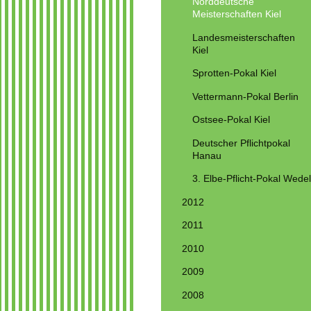
Norddeutsche
Meisterschaften Kiel
Landesmeisterschaften
Kiel
Sprotten-Pokal Kiel
Vettermann-Pokal Berlin
Ostsee-Pokal Kiel
Deutscher Pflichtpokal
Hanau
3. Elbe-Pflicht-Pokal Wedel
2012
2011
2010
2009
2008