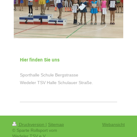
Hier finden Sie uns
Sporthalle Schule Bergstrasse
Wedeler TSV Halle Schulauer Straße.
Druckversion
|
Sitemap
Webansicht
© Sparte Rollsport vom
Wedeler TSV e.V.