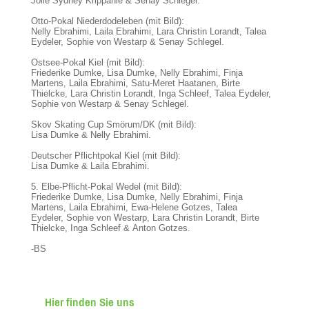
Jolie Sydney Krippahle & Senay Schlegel.
Otto-Pokal Niederdodeleben (mit Bild):
Nelly Ebrahimi, Laila Ebrahimi, Lara Christin Lorandt, Talea
Eydeler, Sophie von Westarp & Senay Schlegel.
Ostsee-Pokal Kiel (mit Bild):
Friederike Dumke, Lisa Dumke, Nelly Ebrahimi, Finja
Martens, Laila Ebrahimi, Satu-Meret Haatanen, Birte
Thielcke, Lara Christin Lorandt, Inga Schleef, Talea Eydeler,
Sophie von Westarp & Senay Schlegel.
Skov Skating Cup Smörum/DK (mit Bild):
Lisa Dumke & Nelly Ebrahimi.
Deutscher Pflichtpokal Kiel (mit Bild):
Lisa Dumke &
Laila Ebrahimi.
5. Elbe-Pflicht-Pokal Wedel (mit Bild):
Friederike Dumke,
Lisa Dumke, Nelly Ebrahimi,
Finja
Martens,
Laila Ebrahimi,
Ewa-Helene Gotzes, Talea
Eydeler, Sophie von Westarp, Lara Christin Lorandt, Birte
Thielcke,
Inga Schleef & Anton Gotzes.
-BS
Hier finden Sie uns