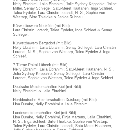
Nelly Ebrahimi, Laila Ebrahimi, Jolie Sydney Krippahle, Joline
Miller, Senay Schlegel, Satu-Meret Haatanen, Inga Schleef,
Talea Eydeler, Lara Christin Lorandt, N. S., Sophie von
Westarp, Birte Thielcke & Janice Ruhnau.
Kürwettbewerb Neukölln (mit Bild):
Lara Christin Lorandt, Talea Eydeler, Inga Schleef & Senay
Schlegel.
Kürwettbewerb Bergedorf (mit Bild):
Nelly Ebrahimi, Laila Ebrahimi, Senay Schlegel, Lara Christin
Lorandt, N. S., Sophie von Westarp, Talea Eydeler & Inga
Schleef.
7-Türme-Pokal Lübeck (mit Bild):
Nelly Ebrahimi, Laila Ebrahimi, Satu-Meret Haatanen, N. S.,
Jolie Sydney Krippahle, Senay Schlegel, Lara Christin
Lorandt, Sophie von Westarp, Talea Eydeler & Inga Schleef.
Deutsche Meisterschaften Kiel (mit Bild):
Nelly Ebrahimi & Laila Ebrahimi.
Norddeutsche Meisterschaften Duisburg (mit Bild):
Lisa Dumke, Nelly Ebrahimi & Laila Ebrahimi.
Landesmeisterschaften Kiel (mit Bild):
Lisa Dumke, Nelly Ebrahimi, Finja Martens, Laila Ebrahimi,
N. S., Inga Schleef, Birte Thielcke, Sophie von Westarp,
Talea Eydeler, Lara Christin Lorandt, Satu-Meret Haatanen,