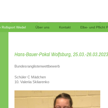
Rollsport
 Rollsport Wedel
Über uns
Kontakt
Elbe- und Pflicht 
Hans-Bauer-Pokal Wolfsburg, 25.03.-26.03.202
Bundesranglistenwettbewerb
Schüler C Mädchen
10. Valeriia Skliarenko