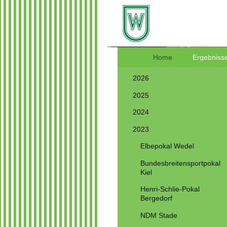
Home
Ergebnisse
2026
2025
2024
2023
Elbepokal Wedel
Bundesbreitensportpokal
Kiel
Henri-Schlie-Pokal
Bergedorf
NDM Stade