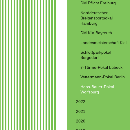
DM Pflicht Freiburg
Norddeutscher
Breitensportpokal
Hamburg
DM Kür Bayreuth
Landesmeisterschaft Kiel
Schloßparkpokal
Bergedorf
7-Türme-Pokal Lübeck
Vettermann-Pokal Berlin
Hans-Bauer-Pokal
Wolfsburg
2022
2021
2020