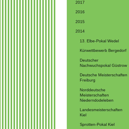
2017
2016
2015
2014
13. Elbe-Pokal Wedel
Kürwettbewerb Bergedorf
Deutscher
Nachwuchspokal Güstrow
Deutsche Meisterschaften
Freiburg
Norddeutsche
Meisterschaften
Niederndodeleben
Landesmeisterschaften
Kiel
Sprotten-Pokal Kiel