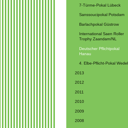
7-Türme-Pokal Lübeck
Sanssoucipokal Potsdam
Barlachpokal Güstrow
International Saen Roller
Trophy Zaandam/NL
Deutscher Pflichtpokal
Hanau
4. Elbe-Pflicht-Pokal Wedel
2013
2012
2011
2010
2009
2008