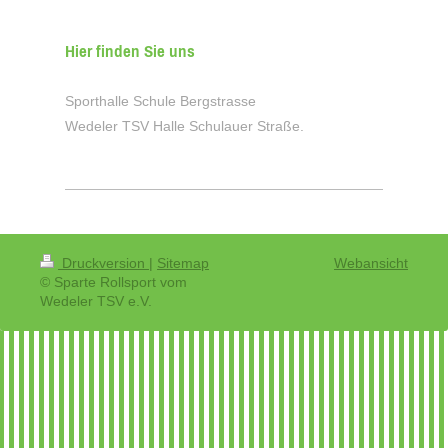
Hier finden Sie uns
Sporthalle Schule Bergstrasse
Wedeler TSV Halle Schulauer Straße.
Druckversion
|
Sitemap
Webansicht
© Sparte Rollsport vom
Wedeler TSV e.V.