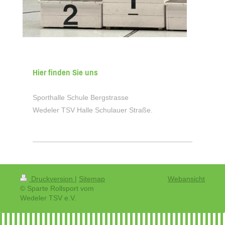
Hier finden Sie uns
Sporthalle Schule Bergstrasse
Wedeler TSV Halle Schulauer Straße.
Druckversion
|
Sitemap
Webansicht
© Sparte Rollsport vom
Wedeler TSV e.V.