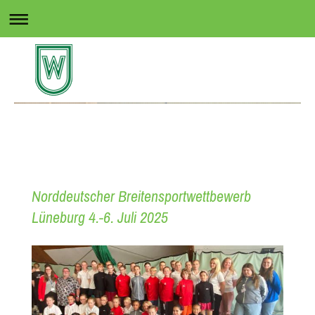
Rollsport in Wedel
Norddeutscher Breitensportwettbewerb
Lüneburg 4.-6. Juli 2025